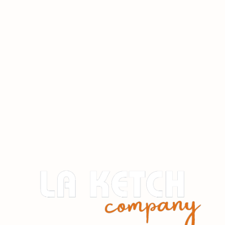
WhatsApp
EN
-
FR
Elige la embarcación que mejor encaje con tu plan en el mar
Explorar experiencias
Ulysse
Hasta 7 personas
Perfecta para planes activos en el mar
Ulysse es una lancha ligera, rápida y muy versátil (Bénéteau Ombrine 630 · 140CV).
Perfecta para deportes acuáticos y planes más dinámicos., situada en el port forum
Su diseño ágil permite acercarse a la costa y aprovechar cada parada.